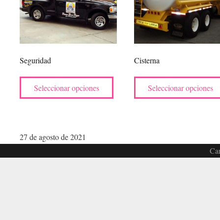
Seguridad
Cisterna
Este
Seleccionar opciones
Seleccionar opciones
producto
tiene
múltiples
variantes.
27 de agosto de 2021
Las
Car
opciones
se
pueden
elegir
en