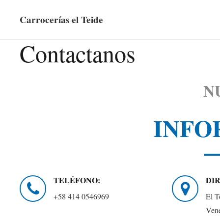
Carrocerías el Teide
Contactanos
N
INFO
TELÉFONO:
DI
+58 414 0546969
El T
Ven