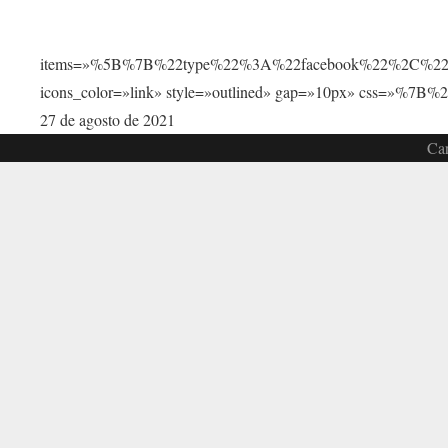
items=»%5B%7B%22type%22%3A%22facebook%22%2C%22u
icons_color=»link» style=»outlined» gap=»10px» css=
27 de agosto de 2021
Car